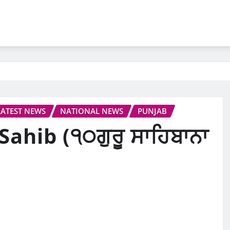
LATEST NEWS
NATIONAL NEWS
PUNJAB
hib (੧੦ਗੁਰੂ ਸਾਹਿਬਾਨਾ