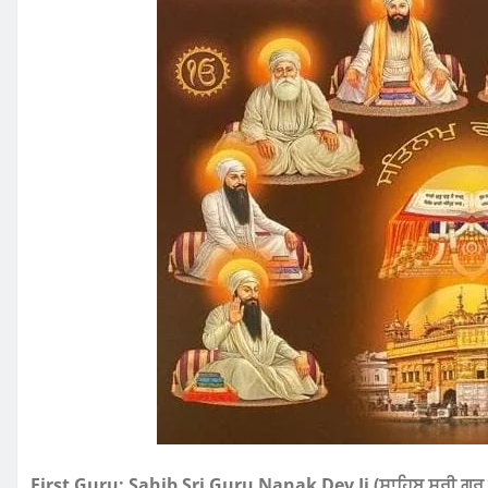
First Guru: Sahib Sri Guru Nanak Dev Ji (ਸਾਹਿਬ ਸ਼੍ਰੀ ਗੁਰੂ 