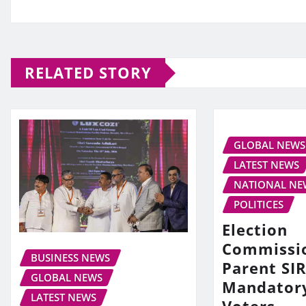
RELATED STORY
GLOBAL NEWS
LATEST NEWS
NATIONAL NE
POLITICES
Election
Commissi
BUSINESS NEWS
Parent SIR
GLOBAL NEWS
Mandator
LATEST NEWS
Voters