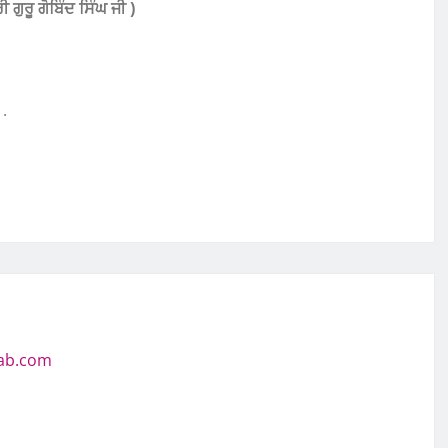
ੁਰੂ ਗੋਬਿੰਦ ਸਿੰਘ ਜੀ )
j
.
jab.com