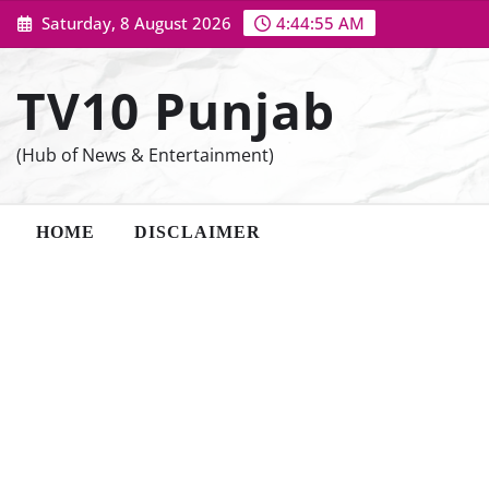
Skip
Saturday, 8 August 2026
4:44:56 AM
to
content
TV10 Punjab
(Hub of News & Entertainment)
HOME
DISCLAIMER